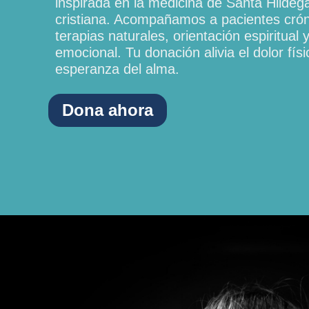
inspirada en la medicina de Santa Hildega
cristiana. Acompañamos a pacientes cró
terapias naturales, orientación espiritual
emocional. Tu donación alivia el dolor fís
esperanza del alma.
Dona ahora