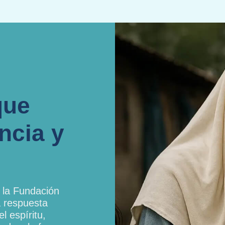
que
ncia y
 la Fundación
a respuesta
l espíritu,