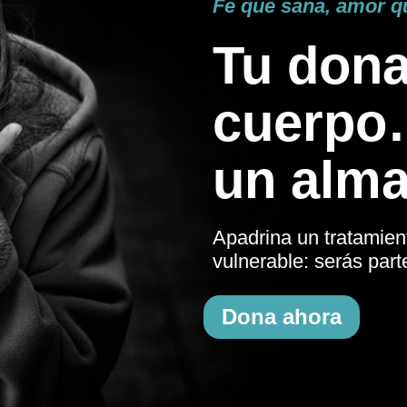
Fe que sana, amor 
Tu dona
cuerpo…
un alma
Apadrina un tratamien
vulnerable: serás part
Dona ahora