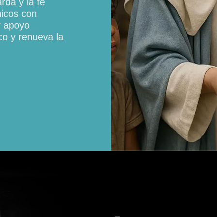
rda y la fe
nicos con
 y apoyo
ico y renueva la